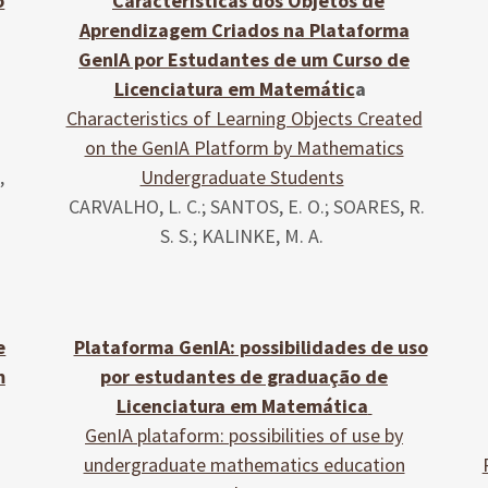
o
Características dos Objetos de
Aprendizagem Criados na Plataforma
GenIA por Estudantes de um Curso de
Licenciatura em Matemátic
a
Characteristics of Learning Objects Created
on the GenIA Platform by Mathematics
,
Undergraduate Students
CARVALHO, L. C.; SANTOS, E. O.; SOARES, R.
S. S.; KALINKE, M. A.
e
Plataforma GenIA: possibilidades de uso
m
por estudantes de graduação de
Licenciatura em Matemática
GenIA plataform: possibilities of use by
undergraduate mathematics education