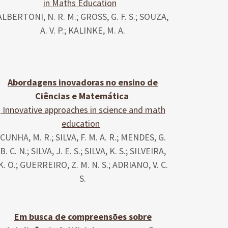
in Maths Education
ALBERTONI, N. R. M.; GROSS, G. F. S.; SOUZA,
A. V. P.; KALINKE, M. A.
Abordagens inovadoras no ensino de
Ciências e Matemática
Innovative approaches in science and math
education
CUNHA, M. R.; SILVA, F. M. A. R.; MENDES, G.
B. C. N.; SILVA, J. E. S.; SILVA, K. S.; SILVEIRA,
K. O.; GUERREIRO, Z. M. N. S.; ADRIANO, V. C.
S.
Em busca de compreensões sobre