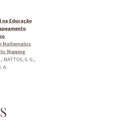
al na Educação
Mapeamento
co
 in Mathematics
tic Mapping
.; MATTOS, S. G.;
. A.
S